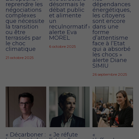
reprendre les
désormais le
dépendances
négociations
débat public
énergétiques,
complexes
et alimente
les citoyens
que nécessite
un
sont encore
la transition
reculnormatif »,
dans une
ou être
alerte Eva
forme
terrassés par
MOREL
d’attentisme
le choc
face à l’Etat
6 octobre 2025
climatique
qui a absorbé
les chocs »
21 octobre 2025
alerte Diane
SIMIU
26 septembre 2025
« Décarboner :
« Je réfute
«