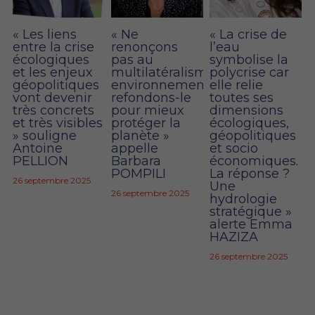
« Les liens
« Ne
« La crise de
entre la crise
renonçons
l’eau
écologiques
pas au
symbolise la
et les enjeux
multilatéralisme
polycrise car
géopolitiques
environnemental,
elle relie
vont devenir
refondons-le
toutes ses
très concrets
pour mieux
dimensions
et très visibles
protéger la
écologiques,
» souligne
planète »
géopolitiques
Antoine
appelle
et socio
PELLION
Barbara
économiques.
POMPILI
La réponse ?
26 septembre 2025
Une
26 septembre 2025
hydrologie
stratégique »
alerte Emma
HAZIZA
26 septembre 2025