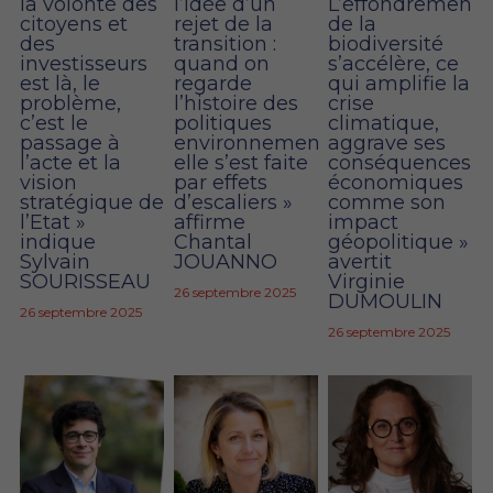
la volonté des
l’idée d’un
L’effondrement
citoyens et
rejet de la
de la
des
transition :
biodiversité
investisseurs
quand on
s’accélère, ce
est là, le
regarde
qui amplifie la
problème,
l’histoire des
crise
c’est le
politiques
climatique,
passage à
environnementales,
aggrave ses
l’acte et la
elle s’est faite
conséquences
vision
par effets
économiques
stratégique de
d’escaliers »
comme son
l’Etat »
affirme
impact
indique
Chantal
géopolitique »
Sylvain
JOUANNO
avertit
SOURISSEAU
Virginie
26 septembre 2025
DUMOULIN
26 septembre 2025
26 septembre 2025