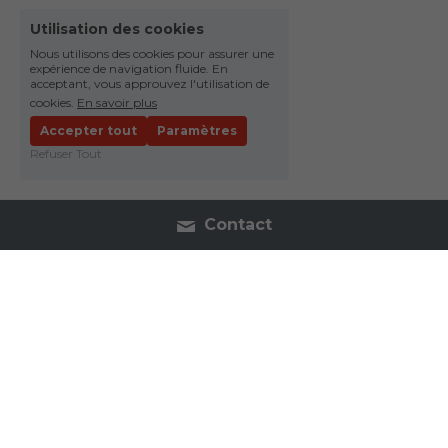
Utilisation des cookies
Nous utilisons des cookies pour assurer une
expérience de navigation fluide. En
acceptant, vous approuvez l'utilisation de
cookies.
En savoir plus
Accepter tout
Paramètres
Refuser Tout
Contact
Suivez-nous sur les réseaux sociaux.