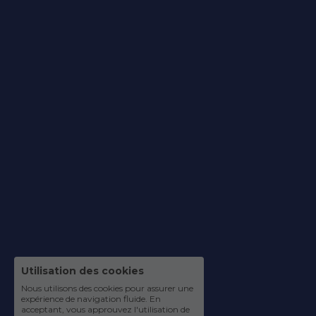
Utilisation des cookies
Nous utilisons des cookies pour assurer une
expérience de navigation fluide. En
acceptant, vous approuvez l'utilisation de