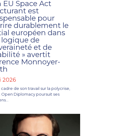
n EU Space Act
cturant est
ispensable pour
rire durablement le
tial européen dans
 logique de
veraineté et de
bilité » avertit
rence Monnoyer-
th
i 2026
 cadre de son travail sur la polycrise,
tut Open Diplomacy poursuit ses
ns...