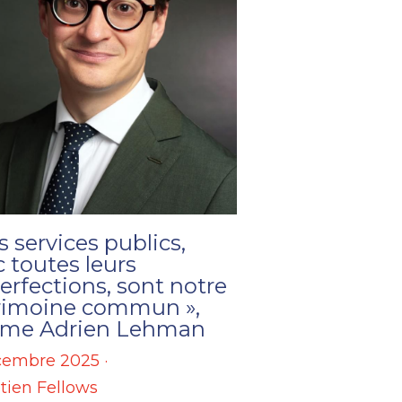
s services publics,
 toutes leurs
rfections, sont notre
rimoine commun »,
irme Adrien Lehman
cembre 2025
·
tien Fellows