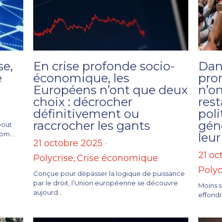
se,
En crise profonde socio-
Dan
e
économique, les
pro
Européens n’ont que deux
n’on
choix : décrocher
rest
définitivement ou
poli
raccrocher les gants
gén
 bout
om...
leu
21 octobre 2025
·
21 oc
Polycrise,
Crise économique
Polyc
Conçue pour dépasser la logique de puissance
par le droit, l’Union européenne se découvre
Moins s
aujourd...
effondr