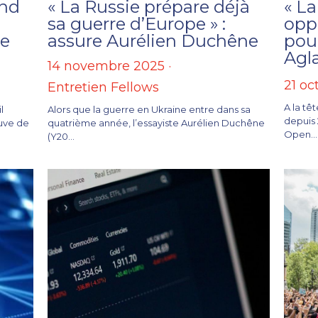
and
« La Russie prépare déjà
« La
sa guerre d’Europe » :
opp
se
assure Aurélien Duchêne
pour
Agl
14 novembre 2025
·
21 oc
Entretien Fellows
A la tê
l
Alors que la guerre en Ukraine entre dans sa
depuis 2
euve de
quatrième année, l’essayiste Aurélien Duchêne
Open...
(Y20...