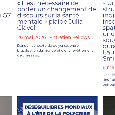
« Il est nécessaire de
« U
porter un changement de
stru
u G7
discours sur la santé
ind
mentale » plaide Julia
insc
Clavel
spa
une
26 mai 2026
·
Entretien Fellows
sou
dura
Dans un contexte de polycrise, entre
e
brutalisation du monde et d’enchevêtrement
Lau
de crises syst...
Smi
6 ma
Dans le
l’Insti
entretie