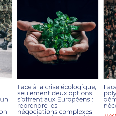
Face à la crise écologique,
Face
seulement deux options
poly
 un
s’offrent aux Européens :
dém
reprendre les
néc
ion
négociations complexes
21 oc