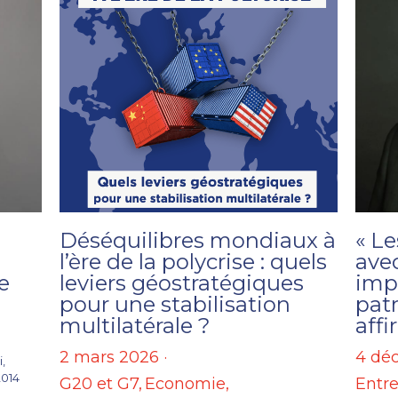
Déséquilibres mondiaux à
« Le
l’ère de la polycrise : quels
avec
e
leviers géostratégiques
impe
pour une stabilisation
pat
multilatérale ?
aff
2 mars 2026
·
4 dé
,
2014
G20 et G7,
Economie,
Entre