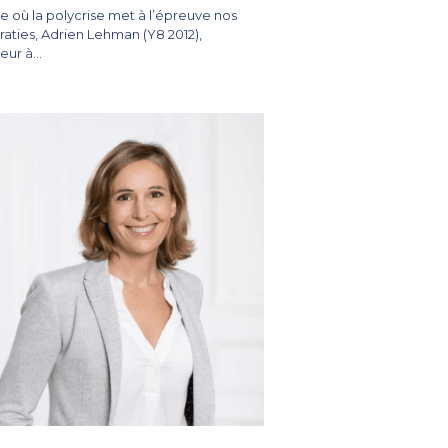
re où la polycrise met à l’épreuve nos
ties, Adrien Lehman (Y8 2012),
ur à...