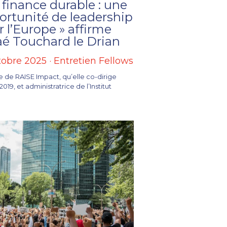
 finance durable : une
ortunité de leadership
 l’Europe » affirme
aé Touchard le Drian
tobre 2025
·
Entretien Fellows
te de RAISE Impact, qu’elle co-dirige
019, et administratrice de l’Institut