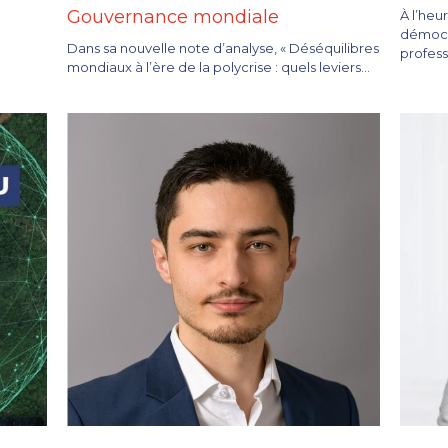
Gouvernance mondiale
À l’heu
démocra
Dans sa nouvelle note d’analyse, « Déséquilibres
professe
mondiaux à l’ère de la polycrise : quels leviers...