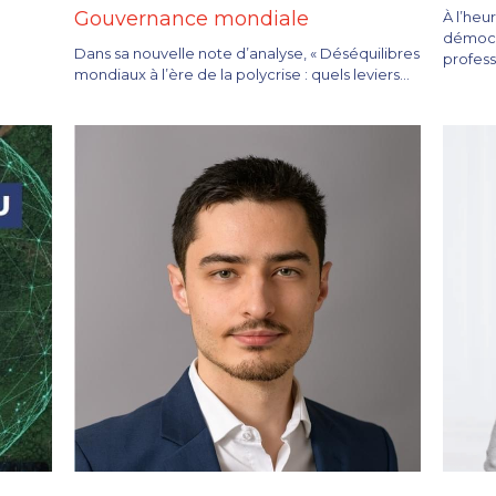
Gouvernance mondiale
À l’heu
démocra
Dans sa nouvelle note d’analyse, « Déséquilibres
professe
mondiaux à l’ère de la polycrise : quels leviers...