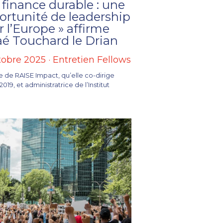
 finance durable : une
ortunité de leadership
 l’Europe » affirme
aé Touchard le Drian
tobre 2025
·
Entretien Fellows
te de RAISE Impact, qu’elle co-dirige
019, et administratrice de l’Institut