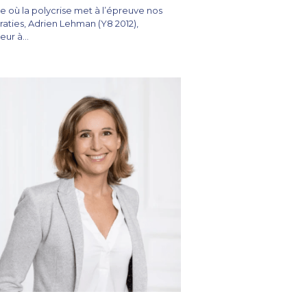
re où la polycrise met à l’épreuve nos
ties, Adrien Lehman (Y8 2012),
ur à...