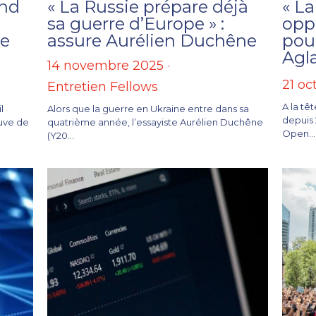
and
« La Russie prépare déjà
« La
sa guerre d’Europe » :
opp
se
assure Aurélien Duchêne
pour
Agl
14 novembre 2025
·
21 oc
Entretien Fellows
A la tê
l
Alors que la guerre en Ukraine entre dans sa
depuis 2
euve de
quatrième année, l’essayiste Aurélien Duchêne
Open...
(Y20...