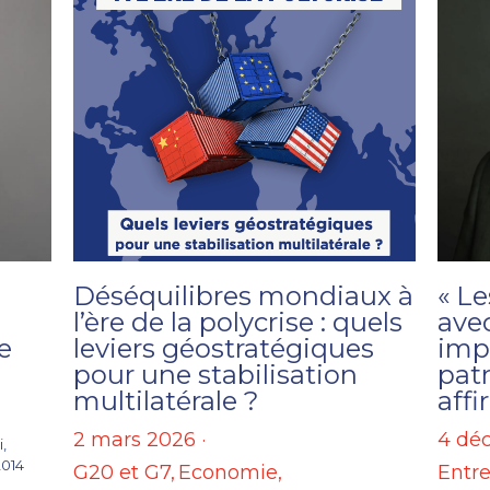
Déséquilibres mondiaux à
« Le
l’ère de la polycrise : quels
avec
e
leviers géostratégiques
impe
pour une stabilisation
pat
multilatérale ?
aff
2 mars 2026
·
4 dé
,
2014
G20 et G7,
Economie,
Entre