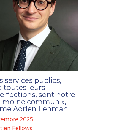
s services publics,
 toutes leurs
rfections, sont notre
rimoine commun »,
irme Adrien Lehman
cembre 2025
·
tien Fellows