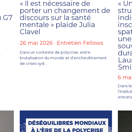
« Il est nécessaire de
« U
porter un changement de
stru
u G7
discours sur la santé
ind
mentale » plaide Julia
insc
Clavel
spa
une
26 mai 2026
·
Entretien Fellows
sou
dura
Dans un contexte de polycrise, entre
e
brutalisation du monde et d’enchevêtrement
Lau
de crises syst...
Smi
6 ma
Dans le
l’Insti
entretie