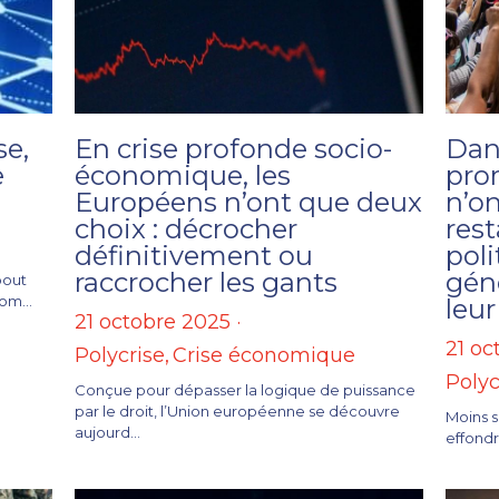
se,
En crise profonde socio-
Dan
e
économique, les
pro
Européens n’ont que deux
n’on
choix : décrocher
rest
définitivement ou
poli
raccrocher les gants
gén
 bout
om...
leu
21 octobre 2025
·
21 oc
Polycrise,
Crise économique
Polyc
Conçue pour dépasser la logique de puissance
par le droit, l’Union européenne se découvre
Moins s
aujourd...
effondr