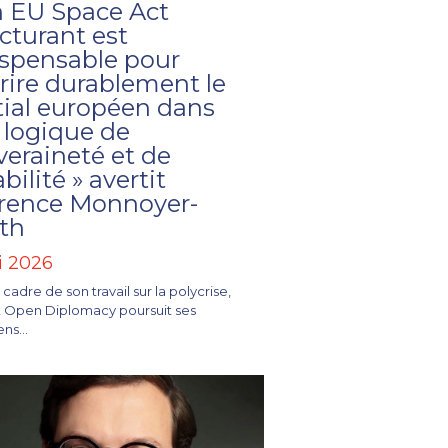
n EU Space Act
cturant est
ispensable pour
rire durablement le
tial européen dans
 logique de
veraineté et de
bilité » avertit
rence Monnoyer-
th
i 2026
 cadre de son travail sur la polycrise,
tut Open Diplomacy poursuit ses
ns...