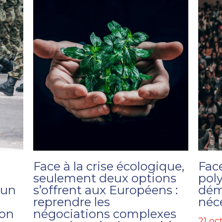
Face à la crise écologique,
Face
seulement deux options
poly
 un
s’offrent aux Européens :
dém
reprendre les
néc
ion
négociations complexes
21 oc