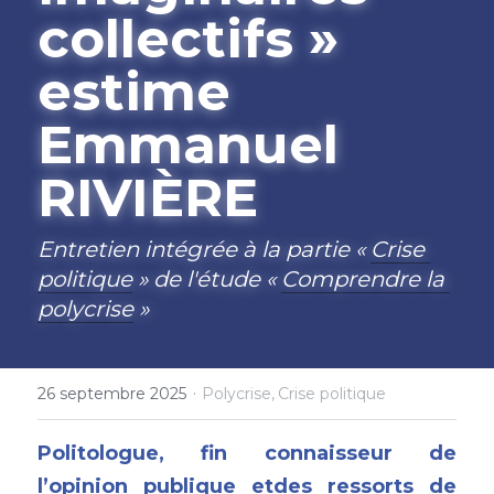
collectifs » 
estime 
Emmanuel 
RIVIÈRE
Entretien intégrée à la partie « 
Crise 
politique
 » de l'étude « 
Comprendre la 
polycrise
 »
·
26 septembre 2025
Polycrise,
Crise politique
Politologue, fin connaisseur de 
l’opinion publique etdes ressorts de 