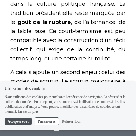
dans la culture politique française. La 
tradition présidentielle reste marquée par 
le 
goût de la rupture
, de l’alternance, de 
la table rase. Ce court-termisme est peu 
compatible avec la construction d’un récit 
collectif, qui exige de la continuité, du 
temps long, et une certaine humilité.
À cela s’ajoute un second enjeu : celui des 
modes de scrutin. Le scrutin majoritaire à 
Utilisation des cookies
deux tours, dans un paysage devenu 
Nous utilisons des cookies pour améliorer l'expérience de navigation, la sécurité et la
tripolaire, n’est plus opérant. Il produit des 
collecte de données. En acceptant, vous consentez à l'utilisation de cookies à des fins
publicitaires et d'analyse. Vous pouvez modifier vos paramètres de cookies à tout
récits de rupture qui ne résistent pas à 
moment.
En savoir plus
l’exercice du pouvoir, et empêche toute 
Accepter tout
Paramètres
Refuser Tout
logique de compromis. À l’inverse, un 
Contact
système plus proportionnel, qui inciterait 