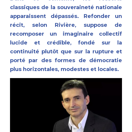
classiques de la souveraineté nationale 
apparaissent dépassés. Refonder un 
récit, selon Rivière, suppose de 
recomposer un imaginaire collectif 
lucide et crédible, fondé sur la 
continuité plutôt que sur la rupture et 
porté par des formes de démocratie 
plus horizontales, modestes et locales. 