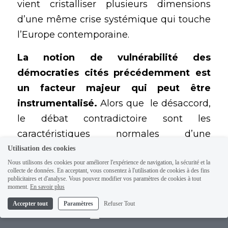
vient cristalliser plusieurs dimensions 
d’une même crise systémique qui touche 
l’Europe contemporaine. 
La notion de vulnérabilité des 
démocraties cités précédemment est 
un facteur majeur qui peut être 
instrumentalisé.
 Alors que  le désaccord, 
le débat contradictoire sont les 
caractéristiques normales d’une 
démocratie, ils peuvent être exploités par 
Utilisation des cookies
des acteurs extérieurs malveillants. 
La 
Nous utilisons des cookies pour améliorer l'expérience de navigation, la sécurité et la
collecte de données. En acceptant, vous consentez à l'utilisation de cookies à des fins
démocratie devient alors une cible 
publicitaires et d'analyse. Vous pouvez modifier vos paramètres de cookies à tout
moment.
En savoir plus
stratégique
, le cœur même du champ 
Accepter tout
Paramètres
Refuser Tout
de 
bataille géopolitique contemporain
.
Contact