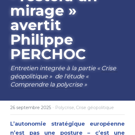
mirage » 
avertit 
Philippe 
PERCHOC
Entretien integrée à la partie « 
Crise 
géopolitique
 »  de l'étude « 
Comprendre la polycrise
 »
·
26 septembre 2025
Polycrise,
Crise géopolitique
L’autonomie stratégique européenne 
n’est pas une posture – c’est une 