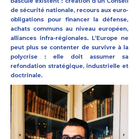
bascule existent : création d’un Conseil 
de sécurité nationale, recours aux euro-
obligations pour financer la défense, 
achats communs au niveau européen, 
alliances infra-régionales. L’Europe ne 
peut plus se contenter de survivre à la 
polycrise
 : elle doit assumer sa 
refondation stratégique, industrielle et 
doctrinale.