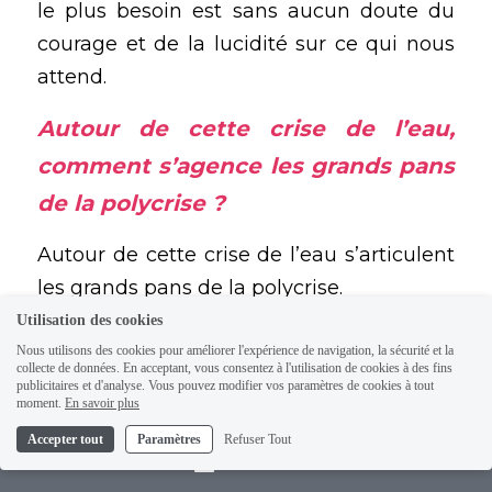
le plus besoin est sans aucun doute du 
courage et de la lucidité sur ce qui nous 
attend.
Autour de cette crise de l’eau, 
comment s’agence les grands pans 
de la 
polycrise
 ? 
Autour de cette crise de l’eau s’articulent 
les grands pans de la 
polycrise
.
Utilisation des cookies
Tout est lié :
 le climat, la santé mentale, 
Nous utilisons des cookies pour améliorer l'expérience de navigation, la sécurité et la
l’agriculture, le social.La vapeur d’eau est 
collecte de données. En acceptant, vous consentez à l'utilisation de cookies à des fins
publicitaires et d'analyse. Vous pouvez modifier vos paramètres de cookies à tout
le premier gaz à effet de serre : elle rend 
moment.
En savoir plus
la Terre habitable, mais joue un rôle très 
Accepter tout
Paramètres
Refuser Tout
Contact
particulier en amplifiant l’impact du CO₂. 