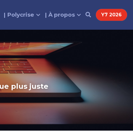
| Polycrise
| À propos
Y7 2026
 plus juste 