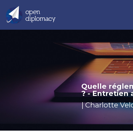
Quelle régle
? - Entretien
| Charlotte V