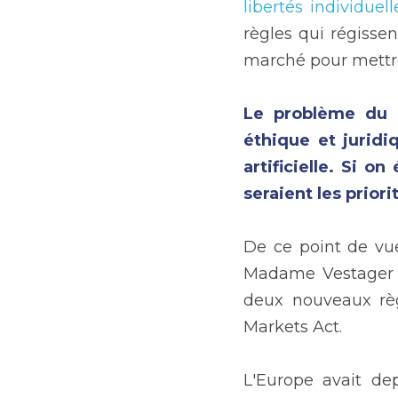
libertés individuell
règles qui régissen
marché pour mettr
Le problème du m
éthique et juridi
artificielle. Si o
seraient les priori
De ce point de vue
Madame Vestager et
deux nouveaux règl
Markets Act.
L'Europe avait de