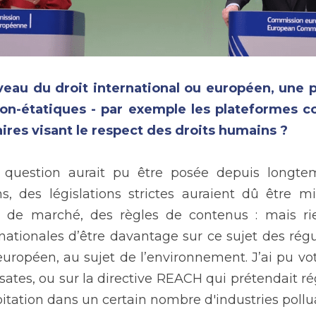
eau du droit international ou européen, une pos
non-étatiques - par exemple les plateformes c
aires visant le respect des droits humains ? 
e question aurait pu être posée depuis longtem
, des législations strictes auraient dû être m
s de marché, des règles de contenus : mais rien
nationales d’être davantage sur ce sujet des régul
uropéen, au sujet de l’environnement. J’ai pu voter
sates, ou sur la directive REACH qui prétendait rég
loitation dans un certain nombre d'industries pollu