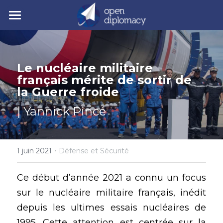
| Accueil
| Nos activités
Le nucléaire militaire 
français mérite de sortir de 
| Nos actualités
• Nos jeunes leaders
la Guerre froide
• Nos événements
| Polycrise
| Yannick Pincé
• Nos publications
| À propos
Comprendre la polycrise
• Y7 2026
• Crise géopolitique
·
• Notre mission
Rechercher
1 juin 2021
Défense et Sécurité
• Crise écologique
• Notre gouvernance
Ce début d’année 2021 a connu un focus 
Y7 2026
sur le nucléaire militaire français, inédit 
• Crise économique
• Nos experts
depuis les ultimes essais nucléaires de 
• Crise politique
• Nos partenaires
1995. Cette attention est centrée sur la 