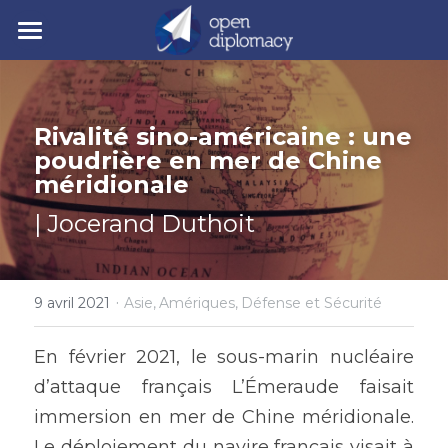
| Accueil
| Nos activités
Rivalité sino-américaine : une 
poudrière en mer de Chine 
| Nos actualités
• Nos jeunes leaders
méridionale 
• Nos événements
| Polycrise
| Jocerand Duthoit
• Nos publications
| À propos
Comprendre la polycrise
• Y7 2026
• Crise géopolitique
·
• Notre mission
Rechercher
9 avril 2021
Asie,
Amériques,
Défense et Sécurité
• Crise écologique
• Notre gouvernance
En février 2021, le sous-marin nucléaire 
Y7 2026
d’attaque français L’Émeraude faisait 
• Crise économique
• Nos experts
immersion en mer de Chine méridionale. 
• Crise politique
• Nos partenaires
Le déploiement du navire français visait à 