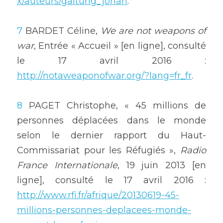
x/auteurs/galtung_johan
.
7
 BARDET Céline, 
We are not weapons of 
war
, Entrée « Accueil » [en ligne], consulté 
le 17 avril 2016 : 
http://notaweaponofwar.org/?lang=fr_fr
.
8
 PAGET Christophe, « 45 millions de 
personnes déplacées dans le monde 
selon le dernier rapport du Haut-
Commissariat pour les Réfugiés », 
Radio 
France Internationale
, 19 juin 2013 [en 
ligne], consulté le 17 avril 2016 : 
http://www.rfi.fr/afrique/20130619-45-
millions-personnes-deplacees-monde-