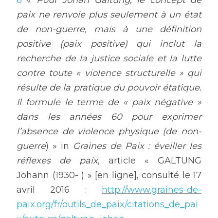
6
 « 
Pour Johan Galtung, le concept de 
paix ne renvoie plus seulement à un état 
de non-guerre, mais à une définition 
positive (paix positive) qui inclut la 
recherche de la justice sociale et la lutte 
contre toute « violence structurelle » qui 
résulte de la pratique du pouvoir étatique. 
Il formule le terme de « paix négative » 
dans les années 60 pour exprimer 
l’absence de violence physique (de non-
guerre
) » in 
Graines de Paix : éveiller les 
réflexes de paix
, article « GALTUNG 
Johann (1930- ) » [en ligne], consulté le 17 
avril 2016 : 
http://www.graines-de-
paix.org/fr/outils_de_paix/citations_de_pai