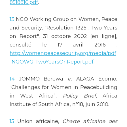
8518810.pdf
.
13
 NGO Working Group on Women, Peace 
and Security, "Resolution 1325 : Two Years 
on Report", 31 octobre 2002 [en ligne], 
consulté le 17 avril 2016 : 
http://womenpeacesecurity.org/media/pdf
-NGOWG-TwoYearsOnReport.pdf
.
14
 JOMMO Berewa 
in
 ALAGA Ecomo, 
“Challenges for Women in Peacebuilding 
in West Africa”, 
Policy Brief
, Africa 
Institute of South Africa, n°18, juin 2010.
15
 Union africaine, 
Charte africaine des 