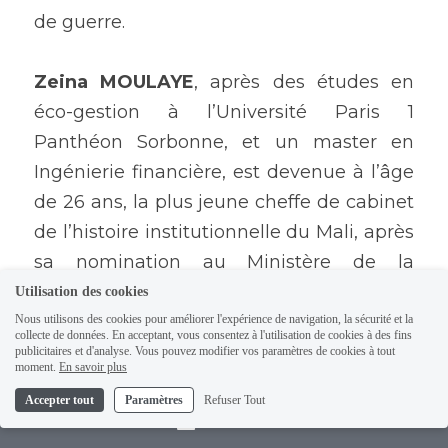
de guerre.
Zeina MOULAYE
, après des études en 
éco-gestion à l’Université Paris 1 
Panthéon Sorbonne, et un master en 
Ingénierie financière, est devenue à l’âge 
de 26 ans, la plus jeune cheffe de cabinet 
de l’histoire institutionnelle du Mali, après 
sa nomination au Ministère de la 
Réconciliation nationale.
Utilisation des cookies
Nous utilisons des cookies pour améliorer l'expérience de navigation, la sécurité et la
collecte de données. En acceptant, vous consentez à l'utilisation de cookies à des fins
Solange FEOKETCHANG
, après des 
publicitaires et d'analyse. Vous pouvez modifier vos paramètres de cookies à tout
moment.
En savoir plus
études de droit privé à l’Université de 
Accepter tout
Paramètres
Refuser Tout
Douala au Cameroun et l’obtention du 
Contact
barreau, s’est orientée vers la médiation. 