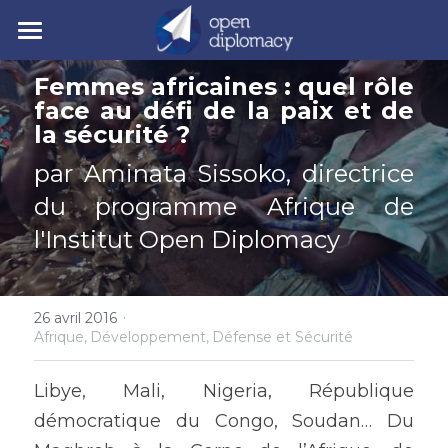
| Accueil
Femmes africaines : quel rôle 
face au défi de la paix et de 
| Nos activités
la sécurité ? 
| Nos actualités
• Nos jeunes leaders
par Aminata Sissoko, directrice 
du programme Afrique de 
• Nos événements
| Polycrise
l'Institut Open Diplomacy
• Nos publications
| À propos
Comprendre la polycrise
• Y7 2026
• Crise géopolitique
• Notre mission
Rechercher
·
26 avril 2016
Afrique,
Développement,
Défense et Sécurité
• Crise écologique
• Notre gouvernance
Y7 2026
Libye, Mali, Nigeria, République 
• Crise économique
• Nos experts
démocratique du Congo, Soudan… Du 
• Crise politique
• Nos partenaires