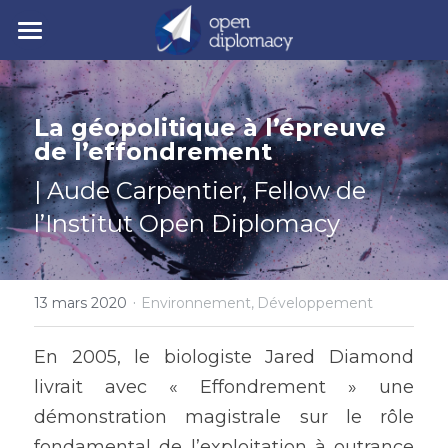
| Accueil
| Nos activités
La géopolitique à l’épreuve 
de l’effondrement
| Nos actualités
• Nos jeunes leaders
| Aude Carpentier, Fellow de 
• Nos événements
| Polycrise
l’Institut Open Diplomacy
• Nos publications
| À propos
Comprendre la polycrise
• Y7 2026
• Crise géopolitique
·
• Notre mission
Rechercher
13 mars 2020
Environnement,
Développement
• Crise écologique
• Notre gouvernance
En 2005, le biologiste Jared Diamond 
Y7 2026
livrait avec « Effondrement » une 
• Crise économique
• Nos experts
démonstration magistrale sur le rôle 
• Crise politique
• Nos partenaires
fondamental de l’exploitation à outrance 