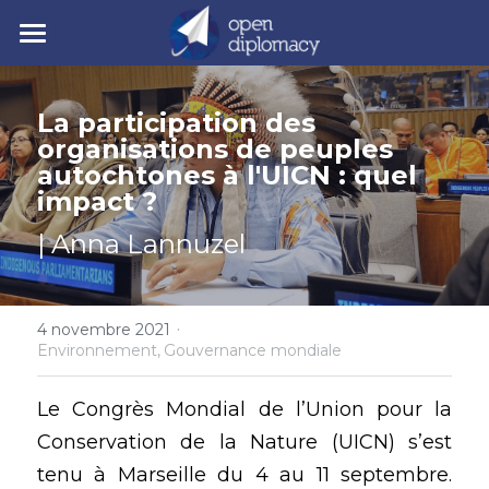
| Accueil
La participation des 
| Nos activités
organisations de peuples 
autochtones à l'UICN : quel 
| Nos actualités
• Nos jeunes leaders
impact ? 
• Nos événements
| Polycrise
| Anna Lannuzel
• Nos publications
| À propos
Comprendre la polycrise
• Y7 2026
·
• Crise géopolitique
• Notre mission
4 novembre 2021
Rechercher
Environnement,
Gouvernance mondiale
• Crise écologique
• Notre gouvernance
Y7 2026
Le Congrès Mondial de l’Union pour la 
• Crise économique
• Nos experts
Conservation de la Nature (UICN) s’est 
tenu à Marseille du 4 au 11 septembre. 
• Crise politique
• Nos partenaires