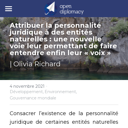
| Accueil
Attribuer la personnalité 
juridique à des entités 
| Nos activités
naturelles : une nouvelle 
voie leur permettant de faire 
| Nos actualités
• Nos jeunes leaders
entendre enfin leur « voix »
• Nos événements
| Polycrise
| Olivia Richard
• Nos publications
| À propos
Comprendre la polycrise
• Y7 2026
·
• Crise géopolitique
• Notre mission
4 novembre 2021
Rechercher
Développement,
Environnement,
Gouvernance mondiale
• Crise écologique
• Notre gouvernance
Y7 2026
• Crise économique
• Nos experts
Consacrer l’existence de la personnalité 
juridique de certaines entités naturelles 
• Crise politique
• Nos partenaires