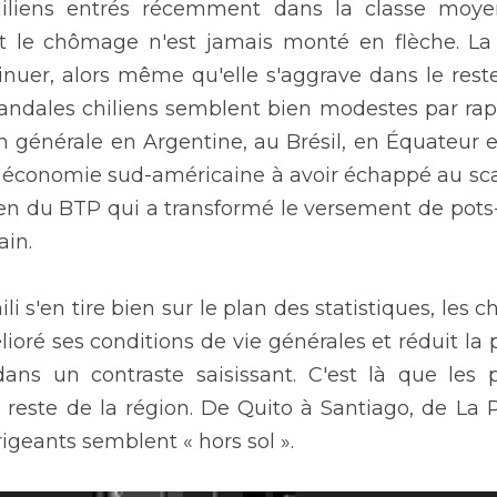
iliens entrés récemment dans la classe moyenne
t le chômage n'est jamais monté en flèche. La 
uer, alors même qu'elle s'aggrave dans le reste d
candales chiliens semblent bien modestes par rapp
on générale en Argentine, au Brésil, en Équateur et
e économie sud-américaine à avoir échappé au sc
ien du BTP qui a transformé le versement de pots-
ain.
li s'en tire bien sur le plan des statistiques, les ch
élioré ses conditions de vie générales et réduit la
 dans un contraste saisissant. C'est là que les 
 reste de la région. De Quito à Santiago, de La P
irigeants semblent « hors sol ».