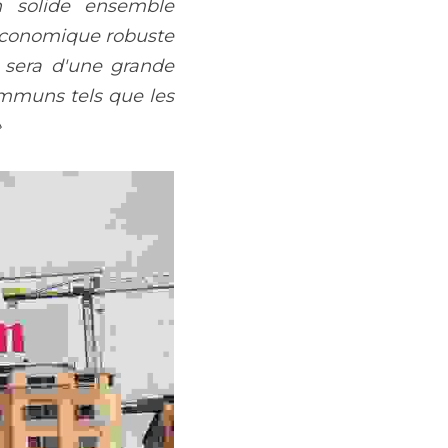
 solide ensemble 
économique robuste 
 sera d'une grande 
mmuns tels que les 
»