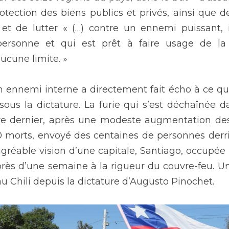
rotection des biens publics et privés, ainsi que de
 et de lutter « (…) contre un ennemi puissant, 
personne et qui est prêt à faire usage de la 
ucune limite. »
 ennemi interne a directement fait écho à ce que
sous la dictature. La furie qui s’est déchaînée d
re dernier, après une modeste augmentation des 
0 morts, envoyé des centaines de personnes derri
agréable vision d’une capitale, Santiago, occupée p
ès d’une semaine à la rigueur du couvre-feu. U
 au Chili depuis la dictature d’Augusto Pinochet.