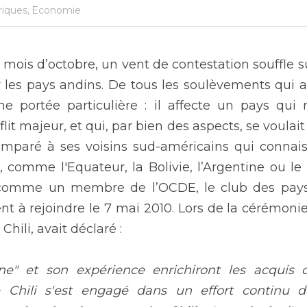
iques,
Economie
mois d’octobre, un vent de contestation souffle su
ur les pays andins. De tous les soulèvements qui ag
ne portée particulière : il affecte un pays qui n
it majeur, et qui, par bien des aspects, se voulait 
mparé à ses voisins sud-américains qui connais
s, comme l'Equateur, la Bolivie, l’Argentine ou le P
comme un membre de l’OCDE, le club des pays ri
t à rejoindre le 7 mai 2010. Lors de la cérémonie
Chili, avait déclaré :
nne" et son expérience enrichiront les acquis 
e Chili s'est engagé dans un effort continu 