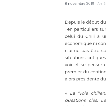
·
8 novembre 2019
Amér
Depuis le début du 
; en particuliers s
celui du Chili a u
économique ni confl
n’aime pas être co
situations critique
voir et se penser 
premier du continen
alors présidente du 
« La "voie chilie
questions clés. L