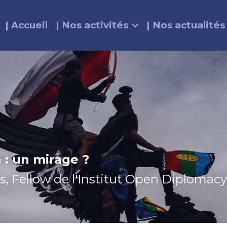
| Accueil
| Nos activités
| Nos actualités
n : un mirage ?
s, Fellow de l'Institut Open Diplomacy