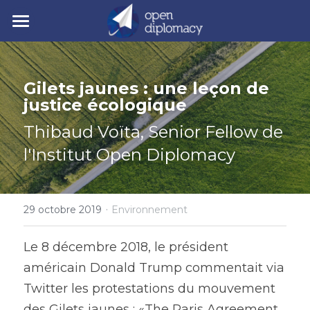
| Accueil
| Nos activités
Gilets jaunes : une leçon de 
justice écologique​
| Nos actualités
• Nos jeunes leaders
Thibaud Voïta, Senior Fellow de 
• Nos événements
| Polycrise
l'Institut Open Diplomacy
• Nos publications
| À propos
Comprendre la polycrise
• Y7 2026
• Crise géopolitique
·
• Notre mission
Rechercher
29 octobre 2019
Environnement
• Crise écologique
• Notre gouvernance
Le 8 décembre 2018, le président 
Y7 2026
américain Donald Trump commentait via 
• Crise économique
• Nos experts
Twitter les protestations du mouvement 
• Crise politique
• Nos partenaires
des Gilets jaunes : «The Paris Agreement 