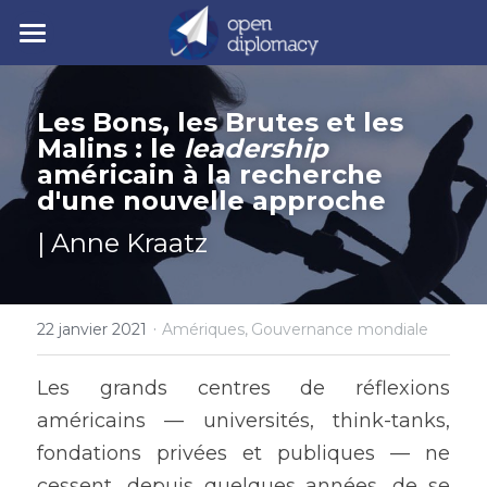
| Accueil
Les Bons, les Brutes et les 
| Nos activités
Malins : le 
leadership 
américain à la recherche 
| Nos actualités
• Nos jeunes leaders
d'une nouvelle approche
• Nos événements
| Polycrise
| Anne Kraatz
• Nos publications
| À propos
Comprendre la polycrise
• Y7 2026
• Crise géopolitique
·
• Notre mission
Rechercher
22 janvier 2021
Amériques,
Gouvernance mondiale
• Crise écologique
• Notre gouvernance
Les grands centres de réflexions 
Y7 2026
américains — universités, think-tanks, 
• Crise économique
• Nos experts
fondations privées et publiques — ne 
• Crise politique
• Nos partenaires
cessent, depuis quelques années, de se 