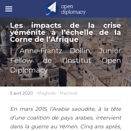
| Accueil
Les impacts de la crise 
yéménite à l’échelle de la 
| Nos activités
Corne de l’Afrique
| Nos actualités
• Nos jeunes leaders
| Anne-Frantz Dollin, Junior 
Fellow de l’Institut Open 
• Nos événements
| Polycrise
Diplomacy
• Nos publications
| À propos
Comprendre la polycrise
• Y7 2026
• Crise géopolitique
• Notre mission
Rechercher
·
3 avril 2020
Maghreb - Machrek
• Crise écologique
• Notre gouvernance
Y7 2026
En mars 2015, l’Arabie saoudite, à la tête 
• Crise économique
• Nos experts
d’une coalition de pays arabes, intervient 
dans la guerre au Yémen. Cinq ans après, 
• Crise politique
• Nos partenaires