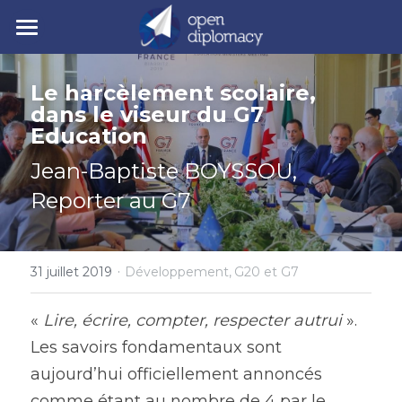
| Accueil
Le harcèlement scolaire, 
| Nos activités
dans le viseur du G7 
Education
| Nos actualités
• Nos jeunes leaders
Jean-Baptiste BOYSSOU, 
• Nos événements
| Polycrise
Reporter au G7
• Nos publications
| À propos
Comprendre la polycrise
• Y7 2026
• Crise géopolitique
·
• Notre mission
Rechercher
31 juillet 2019
Développement,
G20 et G7
• Crise écologique
• Notre gouvernance
« 
Lire, écrire, compter, respecter autrui 
». 
Y7 2026
Les savoirs fondamentaux sont 
• Crise économique
• Nos experts
aujourd’hui officiellement annoncés 
• Crise politique
• Nos partenaires
comme étant au nombre de 4 par le 