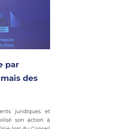
 par 
mais des 
nts juridiques et 
lisé son action à 
nie lors du Conseil 