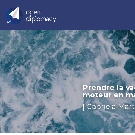
Prendre la va
moteur en mat
| Gabriela Mart