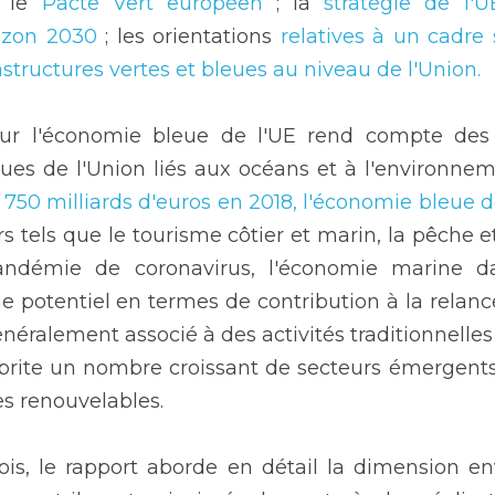
: le 
Pacte Vert européen
 ; la
 stratégie de l'U
rizon 2030
 ; les orientations
 relatives à un cadre 
structures vertes et bleues au niveau de l'Union.
ur l'économie bleue de l'UE rend compte des
es de l'Union liés aux océans et à l'environneme
 750 milliards d'euros en 2018, l'économie bleue d
rs tels que le tourisme côtier et marin, la pêche e
andémie de coronavirus, l'économie marine d
potentiel en termes de contribution à la relance.
néralement associé à des activités traditionnelles 
 abrite un nombre croissant de secteurs émergents
s renouvelables. 
ois, le rapport aborde en détail la dimension e