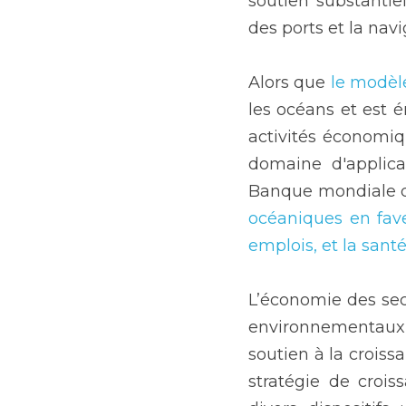
soutien substanti
des ports et la nav
Alors que 
le modèl
les océans et est é
activités économiqu
domaine d'applicat
Banque mondiale d
océaniques en fave
emplois, et la san
L’économie des sect
environnementaux e
soutien à la croiss
stratégie de crois