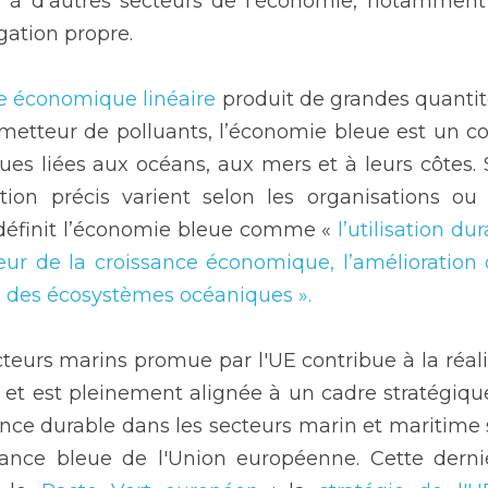
el à d'autres secteurs de l’économie, notamment
igation propre.
e économique linéaire
 produit de grandes quantit
metteur de polluants, l’économie bleue est un con
es liées aux océans, aux mers et à leurs côtes. S
ion précis varient selon les organisations ou 
éfinit l’économie bleue comme « 
l’utilisation du
ur de la croissance économique, l’amélioration 
té des écosystèmes océaniques ».
eurs marins promue par l'UE contribue à la réalis
t est pleinement alignée à un cadre stratégique
ance durable dans les secteurs marin et maritime s
sance bleue de l'Union européenne. Cette derni