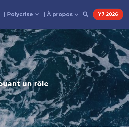
| Polycrise
| À propos
Y7 2026
uant un rôle 