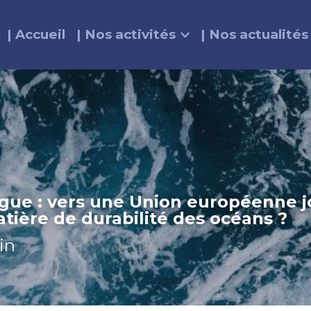
| Accueil
| Nos activités
| Nos actualités
gue : vers une Union européenne jo
ière de durabilité des océans ?
in