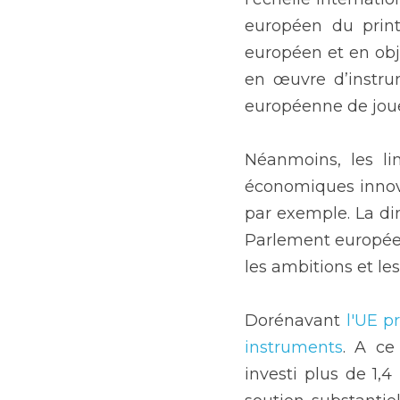
européen du print
européen et en obj
en œuvre d’instrum
européenne de joue
Néanmoins, les lim
économiques innovan
par exemple. La dim
Parlement européen,
les ambitions et l
Dorénavant 
l'UE p
instruments
. A ce
investi plus de 1,4