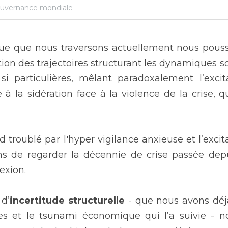
uvernance mondiale
e que nous traversons actuellement nous pousse 
tion des trajectoires structurant les dynamiques so
si particulières, mêlant paradoxalement l’excita
la sidération face à la violence de la crise, qu
d troublé par l'hyper vigilance anxieuse et l’exci
s de regarder la décennie de crise passée depu
exion.
 d’
incertitude structurelle 
- que nous avons déj
es et le tsunami économique qui l’a suivie - 