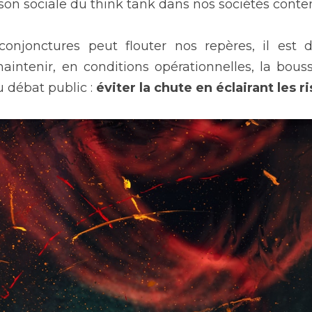
aison sociale du think tank dans nos sociétés cont
 conjonctures peut flouter nos repères, il est d
aintenir, en conditions opérationnelles, la bouss
 débat public : 
éviter la chute en éclairant les r