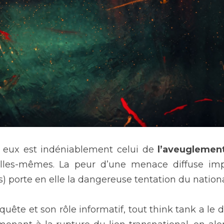
 eux est indéniablement celui de 
l’aveuglemen
elles-mêmes. La peur d’une menace diffuse impor
 porte en elle la dangereuse tentation du nation
quête et son rôle informatif, tout think tank a le d