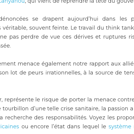
Netanyahou
, qui vient de reprendre la tête du gouv
dénoncées se drapent aujourd’hui dans les pl
 véritable, souvent feinte. Le travail du think tank e
 ne pas perdre de vue ces dérives et ruptures ris
ssée.
ement menace également notre rapport aux alliés
son lot de peurs irrationnelles, à la source de ten
nger, représente le risque de porter la menace contr
le tourbillon d’une telle crise sanitaire, la passion a
la recherche des responsabilités. Voyez les propor
icaines
 ou encore l’état dans lequel le 
système m