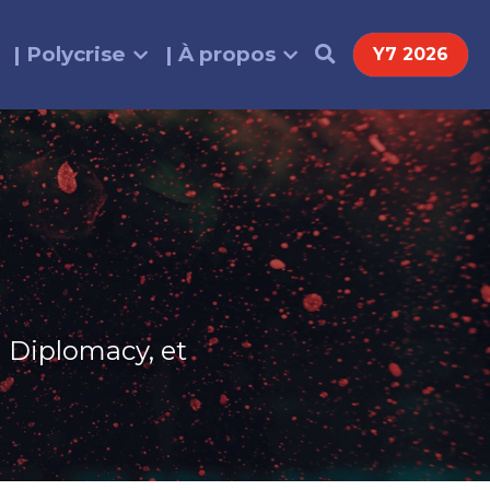
| Polycrise
| À propos
Y7 2026
 Diplomacy, et 