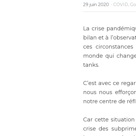
·
29 juin 2020
COVID,
Go
La crise pandémiqu
bilan et à l’observa
ces circonstances 
monde qui change à 
tanks.
C’est avec ce regar
nous nous efforçon
notre centre de réfl
Car cette situation
crise des subprim