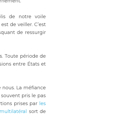
ernement.
is de notre voile 
st de veiller. C’est 
quant de ressurgir 
. Toute période de 
sions entre États et 
e nous. La méfiance 
 souvent pris le pas 
tions prises par 
les 
ultilatéral
 sort de 