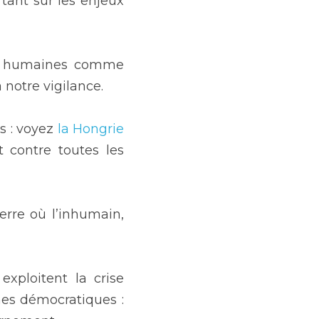
tant sur les enjeux 
es humaines comme 
notre vigilance.
 : voyez 
la Hongrie 
 contre toutes les 
rre où l’inhumain, 
xploitent la crise 
 ou disrupter des régimes démocratiques : 