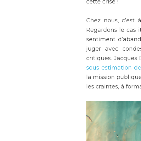
cette crise !
Chez nous, c’est 
Regardons le cas it
sentiment d’abando
juger avec condes
critiques. Jacques D
sous-estimation d
la mission publique 
les craintes, à form