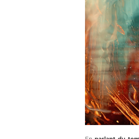
En 
parlant du te