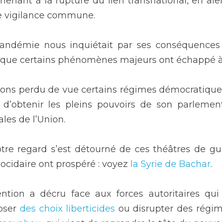
amenant à la rupture du lien transnational, en aler
e vigilance commune.
pandémie nous inquiétait par ses conséquenc
s que certains phénomènes majeurs ont échappé à 
ons perdu de vue certains régimes démocratiques
t d’obtenir les pleins pouvoirs de son parlement
les de l’Union.
re regard s’est détourné de ces théâtres de gue
énocidaire ont prospéré : voyez 
la Syrie de Bachar
.
ention a décru face aux forces autoritaires qui e
oser 
des choix liberticides