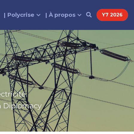
| Polycrise
| À propos
Y7 2026
tricité 
en Diplomacy