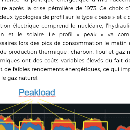
aire après la crise pétrolière de 1973. Ce choix d’é
x typologies de profil sur le type « base » et « pe
tion électrique comprend le nucléaire, l’hydrauliqu
lien et le solaire. Le profil « peak » va comp
saires lors des pics de consommation le matin et 
e production thermique : charbon, fioul et gaz n
miques ont des coûts variables élevés du fait 
 de faibles rendements énergétiques, ce qui impl
t le gaz naturel.