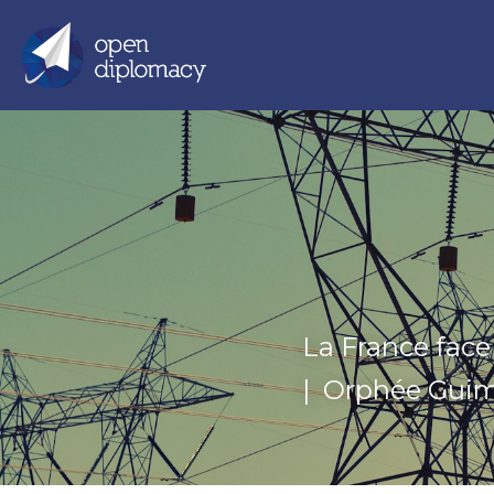
La France face
|  
Orphée Guime