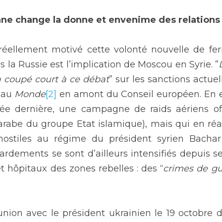
enne change la donne et envenime des relations
réellement motivé cette volonté nouvelle de fer
la Russie est l’implication de Moscou en Syrie. ”
 a coupé court à ce débat
” sur les sanctions actuel
 au 
Monde
[2]
 en amont du Conseil européen. En ef
ée dernière, une campagne de raids aériens off
abe du groupe Etat islamique), mais qui en réal
hostiles au régime du président syrien Bachar A
dements se sont d’ailleurs intensifiés depuis s
 hôpitaux des zones rebelles : des “
crimes de gu
union avec le président ukrainien le 19 octobre de