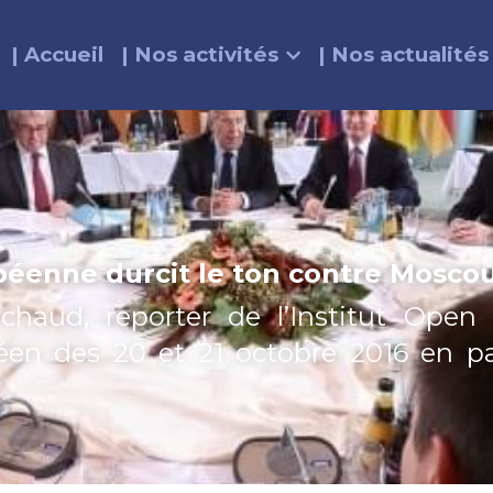
| Accueil
| Nos activités
| Nos actualités
péenne durcit le ton contre Mosco
chaud, reporter de l’Institut Open