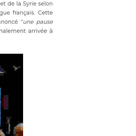
t de la Syrie selon 
e français. Cette 
nnoncé “
une pause 
alement arrivée à 