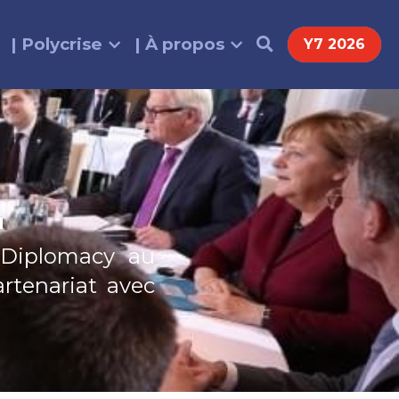
| Polycrise
| À propos
Y7 2026
u
 Diplomacy au 
Conseil européen des 20 et 21 octobre 2016 en partenariat avec 