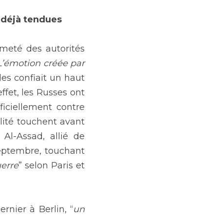
 déjà tendues
meté des autorités 
L’émotion créée par 
les confiait un haut 
fet, les Russes ont 
iciellement contre 
ité touchent avant 
l-Assad, allié de 
eptembre, touchant 
erre
” selon Paris et 
rnier à Berlin, “
un 