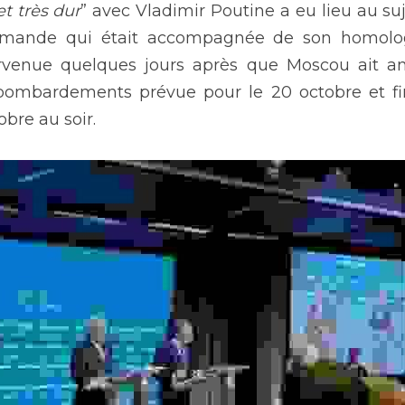
et très dur
” avec Vladimir Poutine a eu lieu au suje
lemande qui était accompagnée de son homologu
ervenue quelques jours après que Moscou ait a
bombardements prévue pour le 20 octobre et fin
obre au soir.