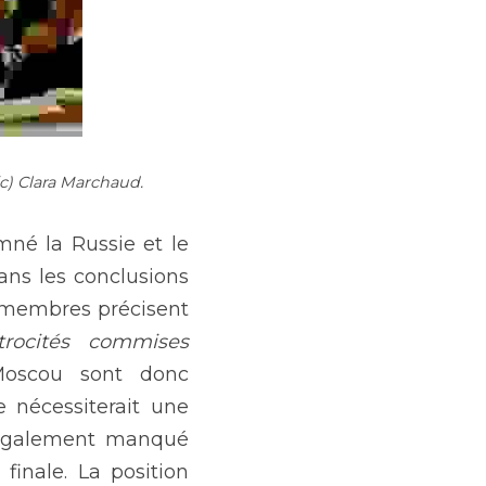
(c) Clara Marchaud.
né la Russie et le 
ans les conclusions 
s membres précisent 
rocités commises 
Moscou sont donc 
 nécessiterait une 
 également manqué 
inale. La position 