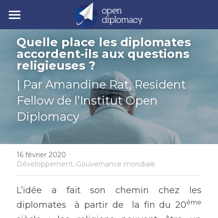
| Accueil
Quelle place les diplomates 
accordent-ils aux questions 
| Nos activités
religieuses ?
| Nos actualités
• Nos jeunes leaders
| Par Amandine Rat, Resident 
Fellow de l’Institut Open 
• Nos événements
| Polycrise
Diplomacy
• Nos publications
| À propos
Comprendre la polycrise
• Y7 2026
• Crise géopolitique
• Notre mission
Rechercher
·
16 février 2020
Développement,
Gouvernance mondiale
• Crise écologique
• Notre gouvernance
Y7 2026
L’idée a fait son chemin chez les 
• Crise économique
• Nos experts
ème
diplomates  à partir de  la fin du 20
• Crise politique
• Nos partenaires