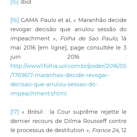
[15]
 Ibid
.
[16]
 GAMA Paulo et al, « Maranhão decide 
revogar decisão que anulou sessão do 
impeachment », 
Folha de Sao Paulo
, 1à 
mai 2016 [em ligne], page consultée le 3 
juin 2016 : 
http://www1.folha.uol.com.br/poder/2016/05
/1769617-maranhao-decide-revogar-
decisao-que-anulou-sessao-do-
impeachment.shtml.
[17]
 « Brésil : la Cour suprême rejette le 
dernier recours de Dilma Rousseff contre 
le processus de destitution », 
France 24
, 12 