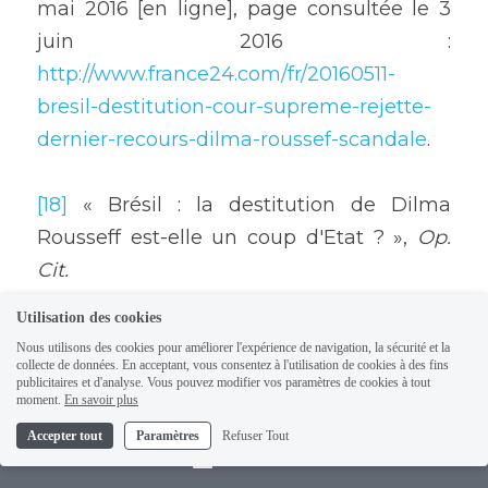
mai 2016 [en ligne], page consultée le 3 
juin 2016 : 
http://www.france24.com/fr/20160511-
bresil-destitution-cour-supreme-rejette-
dernier-recours-dilma-roussef-scandale
.
[18]
 « Brésil : la destitution de Dilma 
Rousseff est-elle un coup d'Etat ? », 
Op. 
Cit.
Utilisation des cookies
Nous utilisons des cookies pour améliorer l'expérience de navigation, la sécurité et la
collecte de données. En acceptant, vous consentez à l'utilisation de cookies à des fins
Les opinions et interprétations exprimées dans les 
publicitaires et d'analyse. Vous pouvez modifier vos paramètres de cookies à tout
publications engagent la seule responsabilité de 
moment.
En savoir plus
leurs auteurs, dans le respect de l'article 3 des 
Accepter tout
Paramètres
Refuser Tout
statuts de l'Institut Open Diplomacy et de sa charte 
Contact
des valeurs.