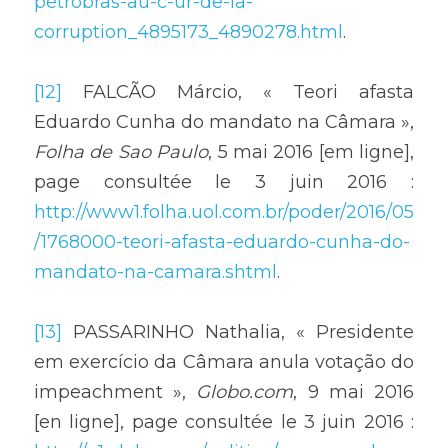
petrobras-au-c-ur-de-la-
corruption_4895173_4890278.html
.
[12]
 FALCÃO Márcio, « Teori afasta 
Eduardo Cunha do mandato na Câmara », 
Folha
de
Sao
Paulo
, 5 mai 2016 [em ligne], 
page consultée le 3 juin 2016 : 
http://www1.folha.uol.com.br/poder/2016/05
/1768000-teori-afasta-eduardo-cunha-do-
mandato-na-camara.shtml
.
[13]
 PASSARINHO Nathalia, « Presidente 
em exercício da Câmara anula votação do 
impeachment », 
Globo.com
, 9 mai 2016 
[en ligne], page consultée le 3 juin 2016 : 