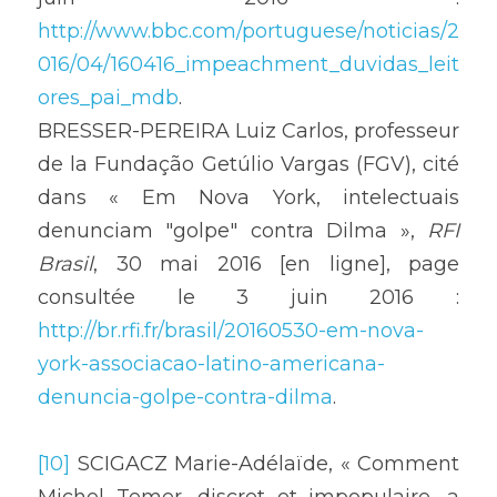
http://www.bbc.com/portuguese/noticias/2
016/04/160416_impeachment_duvidas_leit
ores_pai_mdb
.
BRESSER-PEREIRA Luiz Carlos, professeur 
de la Fundação Getúlio Vargas (FGV), cité 
dans « Em Nova York, intelectuais 
denunciam "golpe" contra Dilma », 
RFI 
Brasil
, 30 mai 2016 [en ligne], page 
consultée le 3 juin 2016 : 
http://br.rfi.fr/brasil/20160530-em-nova-
york-associacao-latino-americana-
denuncia-golpe-contra-dilma
.
[10]
 SCIGACZ Marie-Adélaïde, « Comment 