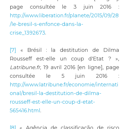
page consultée le 3 juin 2016 : 
http://www.liberation.fr/planete/2015/09/28
/le-bresil-s-enfonce-dans-la-
crise_1392673
.
[7]
 « Brésil : la destitution de Dilma 
Rousseff est-elle un coup d'Etat ? », 
Latribune.fr
, 19 avril 2016 [en ligne], page 
consultée le 5 juin 2016 : 
http://www.latribune.fr/economie/internati
onal/bresil-la-destitution-de-dilma-
rousseff-est-elle-un-coup-d-etat-
565416.html
.
[8]
 « Agência de classificação de risco 