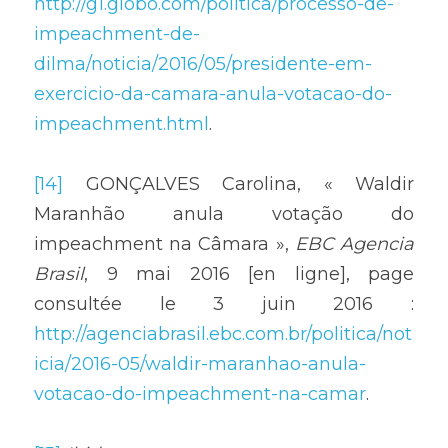
http://g1.globo.com/politica/processo-de-
impeachment-de-
dilma/noticia/2016/05/presidente-em-
exercicio-da-camara-anula-votacao-do-
impeachment.html
.
[14]
 GONÇALVES Carolina, « Waldir 
Maranhão anula votação do 
impeachment na Câmara », 
EBC Agencia 
Brasil
, 9 mai 2016 [en ligne], page 
consultée le 3 juin 2016 : 
http://agenciabrasil.ebc.com.br/politica/not
icia/2016-05/waldir-maranhao-anula-
votacao-do-impeachment-na-camar
.