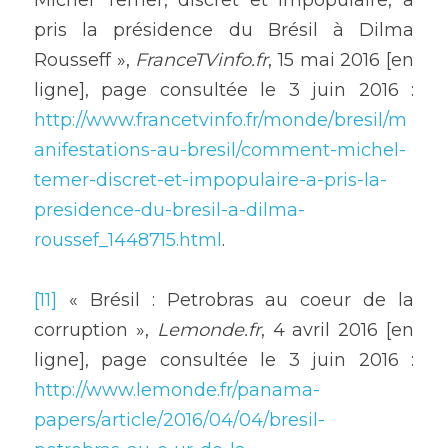
Michel Temer, discret et impopulaire, a 
pris la présidence du Brésil à Dilma 
Rousseff », 
FranceTVinfo.fr
, 15 mai 2016 [en 
ligne], page consultée le 3 juin 2016 : 
http://www.francetvinfo.fr/monde/bresil/m
anifestations-au-bresil/comment-michel-
temer-discret-et-impopulaire-a-pris-la-
presidence-du-bresil-a-dilma-
roussef_1448715.html
.
[11]
 « Brésil : Petrobras au coeur de la 
corruption », 
Lemonde.fr
, 4 avril 2016 [en 
ligne], page consultée le 3 juin 2016 : 
http://www.lemonde.fr/panama-
papers/article/2016/04/04/bresil-